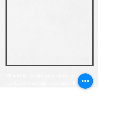
Slim white shawl tuxedo with black satin
lapel. A modern take on a classic look.
Précédent
Suivant
Click to subscribe to
Subscribe
our mailing list