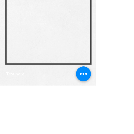
Text here
Précédent
Suivant
Click to subscribe to
Subscribe
our mailing list