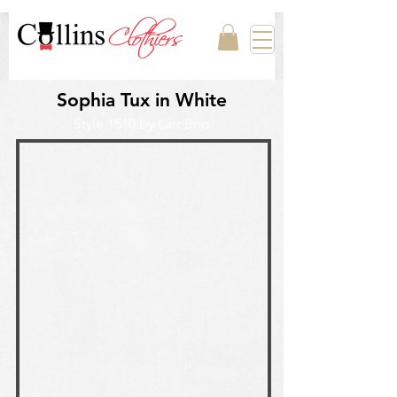
Sophia Tux in White
Style 1510 by Larr Brio