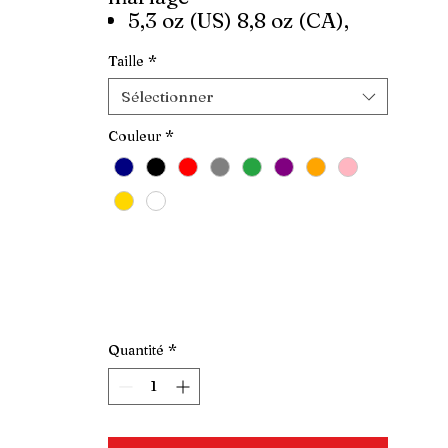
5,3 oz (US) 8,8 oz (CA),
100% coton prérétréci
Taille
*
Coupe classique
Sélectionner
Couleur
*
Quantité
*