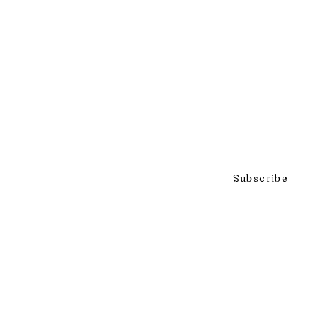
Click to subscribe to our mai
Subscribe
297 Adelaide St. S., London ON 