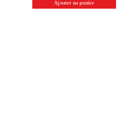
Ajouter au panier
Connexion revendeur
Logos
E-mail
877-434-4184