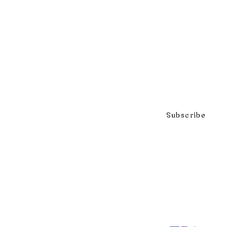
Click to subscribe to our mai
Subscribe
297 Adelaide St. S., London ON 