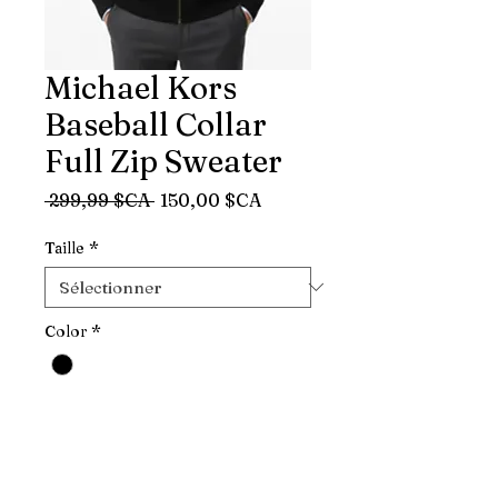
Michael Kors
Baseball Collar
Full Zip Sweater
Prix
Prix
 299,99 $CA 
150,00 $CA
original
promotionnel
Taille
*
Color
*