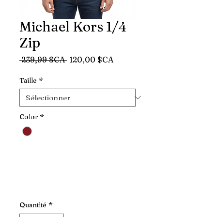
Michael Kors 1/4
Zip
Prix
Prix
 239,99 $CA 
120,00 $CA
original
promotionnel
Taille
*
Color
*
Quantité
*