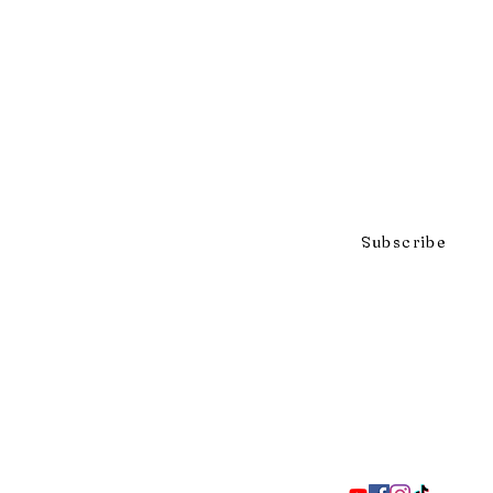
Click to subscribe to our mai
Subscribe
297 Adelaide St. S., London ON 