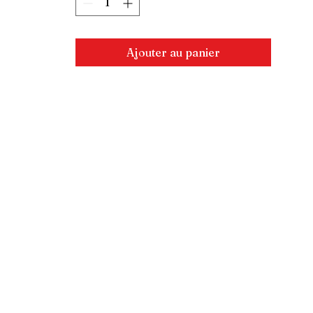
Ajouter au panier
Connexion revendeur
Logos
E-mail
877-434-4184