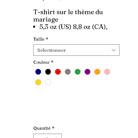
T-shirt sur le thème du
mariage
5,3 oz (US) 8,8 oz (CA),
100% coton prérétréci
Taille
*
Coupe classique
Sélectionner
Couleur
*
Quantité
*